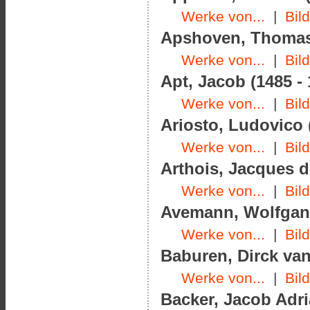
Werke von...
|
Bil
Apshoven, Thomas 
Werke von...
|
Bil
Apt, Jacob (1485 - 
Werke von...
|
Bil
Ariosto, Ludovico 
Werke von...
|
Bil
Arthois, Jacques d'
Werke von...
|
Bil
Avemann, Wolfgang
Werke von...
|
Bil
Baburen, Dirck van
Werke von...
|
Bil
Backer, Jacob Adri