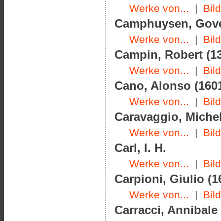
Werke von...
|
Bil
Camphuysen, Govert
Werke von...
|
Bil
Campin, Robert (13
Werke von...
|
Bil
Cano, Alonso (1601
Werke von...
|
Bil
Caravaggio, Michel
Werke von...
|
Bil
Carl, I. H.
Werke von...
|
Bil
Carpioni, Giulio (1
Werke von...
|
Bil
Carracci, Annibale 