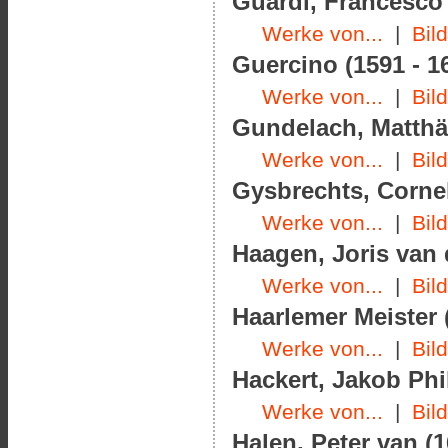
Guardi, Francesco 
Werke von...
|
Bil
Guercino (1591 - 1
Werke von...
|
Bil
Gundelach, Matthäu
Werke von...
|
Bil
Gysbrechts, Cornel
Werke von...
|
Bil
Haagen, Joris van 
Werke von...
|
Bil
Haarlemer Meister 
Werke von...
|
Bil
Hackert, Jakob Phil
Werke von...
|
Bil
Halen, Peter van (1