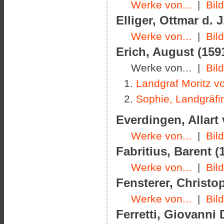
Werke von...
|
Bil
Elliger, Ottmar d. J
Werke von...
|
Bil
Erich
, August (1591
Werke von... |
Bil
Landgraf Moritz v
Sophie, Landgräf
Everdingen, Allart 
Werke von...
|
Bil
Fabritius, Barent (
Werke von...
|
Bil
Fensterer, Christo
Werke von...
|
Bil
Ferretti, Giovanni