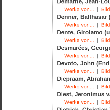
Demarne, Jean-Loui
Werke von...
|
Bil
Denner, Balthasar (
Werke von...
|
Bil
Dente, Girolamo (u
Werke von...
|
Bil
Desmarées, George
Werke von...
|
Bil
Devoto, John (Ende
Werke von...
|
Bil
Diepraam, Abraham
Werke von...
|
Bil
Diest, Jeronimus v
Werke von...
|
Bil
Dietrich, Christian