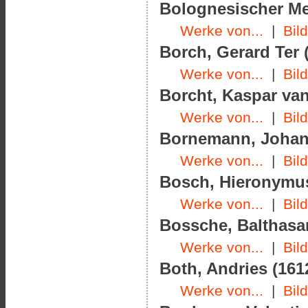
Bolognesischer Meis
Werke von...
|
Bil
Borch, Gerard Ter (
Werke von...
|
Bil
Borcht, Kaspar van
Werke von...
|
Bil
Bornemann, Johann
Werke von...
|
Bil
Bosch, Hieronymus
Werke von...
|
Bil
Bossche, Balthasar
Werke von...
|
Bil
Both, Andries (1612
Werke von...
|
Bil