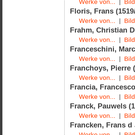
Werke von...
|
Bil
Floris, Frans (1519
Werke von...
|
Bil
Frahm, Christian Da
Werke von...
|
Bil
Franceschini, Marc
Werke von...
|
Bil
Franchoys, Pierre (
Werke von...
|
Bil
Francia, Francesco
Werke von...
|
Bil
Franck, Pauwels (1
Werke von...
|
Bil
Francken, Frans d J
Werke von...
|
Bil