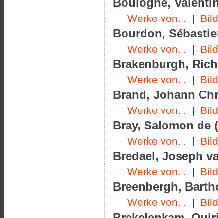
Boulogne, Valentin
Werke von...
|
Bil
Bourdon, Sébastien
Werke von...
|
Bil
Brakenburgh, Richa
Werke von...
|
Bil
Brand, Johann Chri
Werke von...
|
Bil
Bray, Salomon de (
Werke von...
|
Bil
Bredael, Joseph va
Werke von...
|
Bil
Breenbergh, Barth
Werke von...
|
Bil
Brekelenkam, Quiri