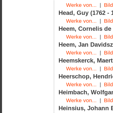
Werke von...
|
Bil
Head, Guy (1762 - 
Werke von...
|
Bil
Heem, Cornelis de 
Werke von...
|
Bil
Heem, Jan Davidsz.
Werke von...
|
Bil
Heemskerck, Maerte
Werke von...
|
Bil
Heerschop, Hendric
Werke von...
|
Bil
Heimbach, Wolfgan
Werke von...
|
Bil
Heinsius, Johann E