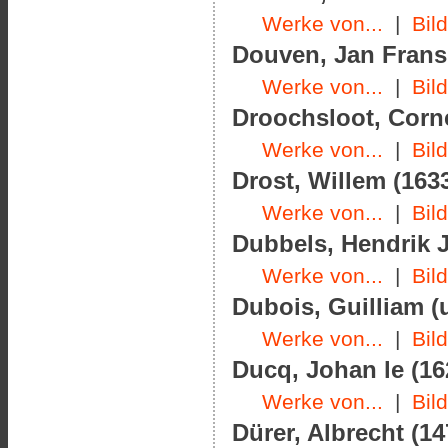
Werke von...
|
Bil
Douven, Jan Frans 
Werke von...
|
Bil
Droochsloot, Corne
Werke von...
|
Bil
Drost, Willem (1633
Werke von...
|
Bil
Dubbels, Hendrik J
Werke von...
|
Bil
Dubois, Guilliam (
Werke von...
|
Bil
Ducq, Johan le (16
Werke von...
|
Bil
Dürer, Albrecht (14