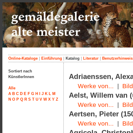
Online-Kataloge
|
Einführung
|
Katalog
|
Literatur
|
Benutzerhinweis
Sortiert nach
Adriaenssen, Alexa
KünstlerInnen
Werke von...
|
Bil
Alle
Aelst, Willem van 
A
B
C
D
E
F
G
H
I
J
K
L
M
N
O
P
Q
R
S
T
U
V
W
X
Y
Z
Werke von...
|
Bil
Aertsen, Pieter (15
Werke von...
|
Bil
Agricola, Christop