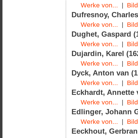
Werke von...
|
Bil
Dufresnoy, Charles
Werke von...
|
Bil
Dughet, Gaspard (1
Werke von...
|
Bil
Dujardin, Karel (16
Werke von...
|
Bil
Dyck, Anton van (1
Werke von...
|
Bil
Eckhardt, Annette 
Werke von...
|
Bil
Edlinger, Johann G
Werke von...
|
Bil
Eeckhout, Gerbrand