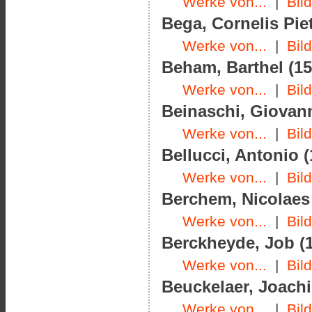
Werke von...
|
Bil
Bega, Cornelis Piet
Werke von...
|
Bil
Beham, Barthel (15
Werke von...
|
Bil
Beinaschi, Giovanni
Werke von...
|
Bil
Bellucci, Antonio (
Werke von...
|
Bil
Berchem, Nicolaes 
Werke von...
|
Bil
Berckheyde, Job (1
Werke von...
|
Bil
Beuckelaer, Joachi
Werke von...
|
Bil