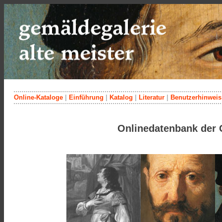
Online-Kataloge
|
Einführung
|
Katalog
|
Literatur
|
Benutzerhinweis
Onlinedatenbank der 