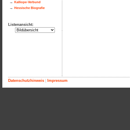
→
Kalliope-Verbund
→
Hessische Biografie
Listenansicht:
Datenschutzhinweis
|
Impressum