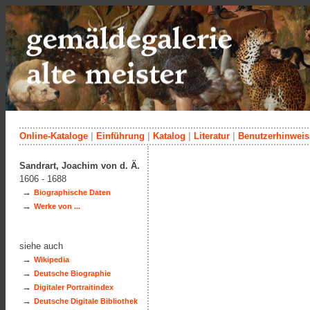
Online-Kataloge
|
Einführung
|
Katalog
|
Literatur
|
Benutzerhinweis
Sandrart, Joachim von d. Ä.
1606 - 1688
→
Biographische Daten
→
Werke von ...
siehe auch
→
Wikipedia
→
Deutsche Biographie
→
Digitaler Portraitindex
→
Deutsche Digitale Bibliothek