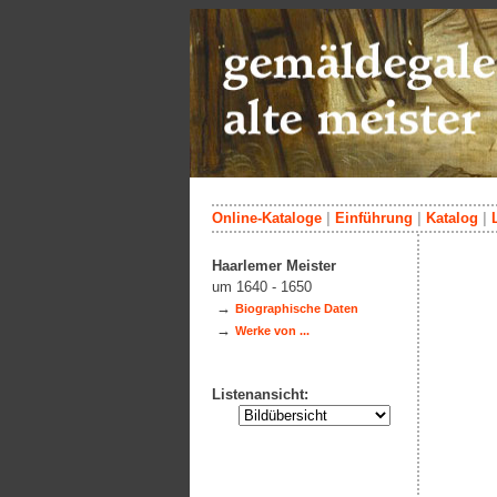
Online-Kataloge
|
Einführung
|
Katalog
|
Haarlemer Meister
um 1640 - 1650
→
Biographische Daten
→
Werke von ...
Listenansicht: