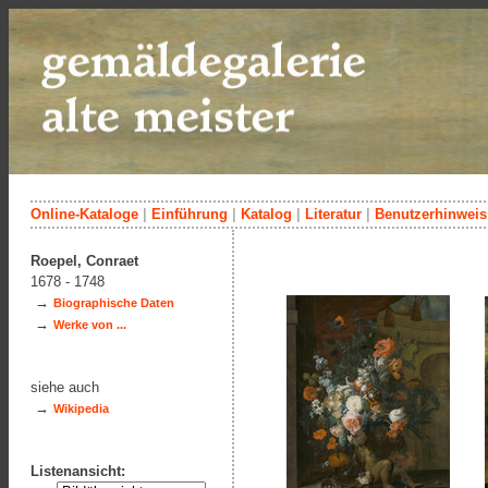
Online-Kataloge
|
Einführung
|
Katalog
|
Literatur
|
Benutzerhinweis
Roepel, Conraet
1678 - 1748
→
Biographische Daten
→
Werke von ...
siehe auch
→
Wikipedia
Listenansicht: