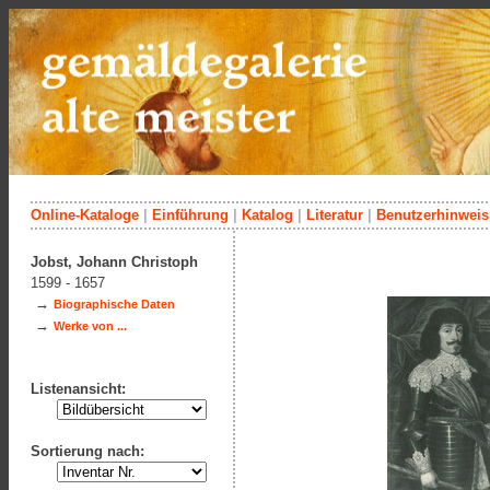
Online-Kataloge
|
Einführung
|
Katalog
|
Literatur
|
Benutzerhinweis
Jobst, Johann Christoph
1599 - 1657
→
Biographische Daten
→
Werke von ...
Listenansicht:
Sortierung nach: