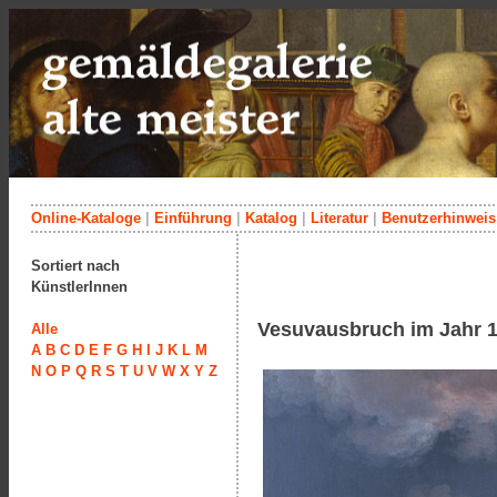
Online-Kataloge
|
Einführung
|
Katalog
|
Literatur
|
Benutzerhinweis
Sortiert nach
KünstlerInnen
Vesuvausbruch im Jahr 
Alle
A
B
C
D
E
F
G
H
I
J
K
L
M
N
O
P
Q
R
S
T
U
V
W
X
Y
Z