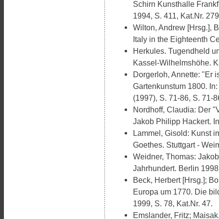
Schirn Kunsthalle Frankf
1994, S. 411, Kat.Nr. 279
Wilton, Andrew [Hrsg.], B
Italy in the Eighteenth C
Herkules. Tugendheld u
Kassel-Wilhelmshöhe. Ka
Dorgerloh, Annette: "Er i
Gartenkunstum 1800. In
(1997), S. 71-86, S. 71-8
Nordhoff, Claudia: Der 
Jakob Philipp Hackert. I
Lammel, Gisold: Kunst im
Goethes. Stuttgart - Wei
Weidner, Thomas: Jakob 
Jahrhundert. Berlin 1998
Beck, Herbert [Hrsg.]; Bol
Europa um 1770. Die bil
1999, S. 78, Kat.Nr. 47.
Emslander, Fritz; Maisak,