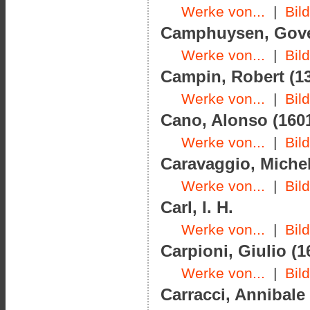
Werke von...
|
Bil
Camphuysen, Govert
Werke von...
|
Bil
Campin, Robert (13
Werke von...
|
Bil
Cano, Alonso (1601
Werke von...
|
Bil
Caravaggio, Michel
Werke von...
|
Bil
Carl, I. H.
Werke von...
|
Bil
Carpioni, Giulio (1
Werke von...
|
Bil
Carracci, Annibale 