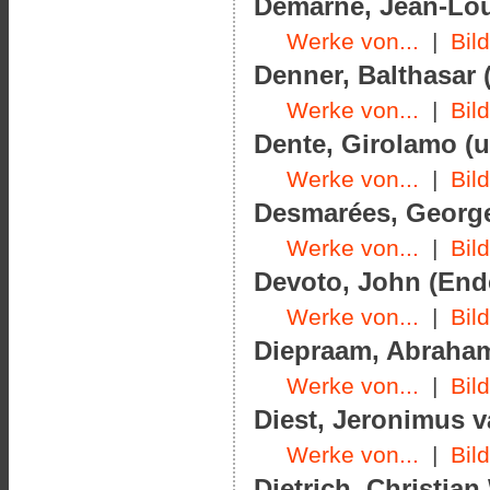
Demarne, Jean-Loui
Werke von...
|
Bil
Denner, Balthasar (
Werke von...
|
Bil
Dente, Girolamo (u
Werke von...
|
Bil
Desmarées, George
Werke von...
|
Bil
Devoto, John (Ende
Werke von...
|
Bil
Diepraam, Abraham
Werke von...
|
Bil
Diest, Jeronimus v
Werke von...
|
Bil
Dietrich, Christian