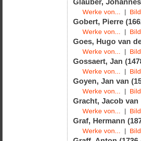
Glauber, Johannes 
Werke von...
|
Bil
Gobert, Pierre (166
Werke von...
|
Bil
Goes, Hugo van der
Werke von...
|
Bil
Gossaert, Jan (147
Werke von...
|
Bil
Goyen, Jan van (15
Werke von...
|
Bil
Gracht, Jacob van 
Werke von...
|
Bil
Graf, Hermann (187
Werke von...
|
Bil
Graff, Anton (1736 