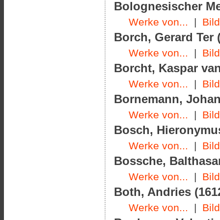
Bolognesischer Meis
Werke von...
|
Bil
Borch, Gerard Ter (
Werke von...
|
Bil
Borcht, Kaspar van
Werke von...
|
Bil
Bornemann, Johann
Werke von...
|
Bil
Bosch, Hieronymus
Werke von...
|
Bil
Bossche, Balthasar
Werke von...
|
Bil
Both, Andries (1612
Werke von...
|
Bil