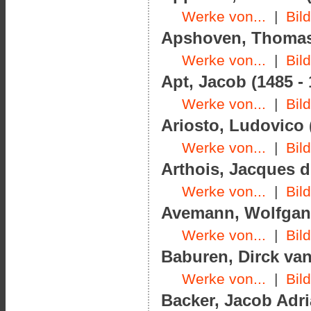
Werke von...
|
Bil
Apshoven, Thomas 
Werke von...
|
Bil
Apt, Jacob (1485 - 
Werke von...
|
Bil
Ariosto, Ludovico 
Werke von...
|
Bil
Arthois, Jacques d'
Werke von...
|
Bil
Avemann, Wolfgang
Werke von...
|
Bil
Baburen, Dirck van
Werke von...
|
Bil
Backer, Jacob Adri