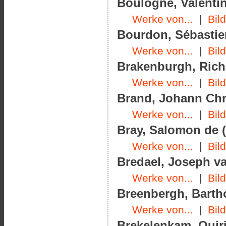
Boulogne, Valentin
Werke von...
|
Bil
Bourdon, Sébastien
Werke von...
|
Bil
Brakenburgh, Richa
Werke von...
|
Bil
Brand, Johann Chri
Werke von...
|
Bil
Bray, Salomon de (
Werke von...
|
Bil
Bredael, Joseph va
Werke von...
|
Bil
Breenbergh, Barth
Werke von...
|
Bil
Brekelenkam, Quiri