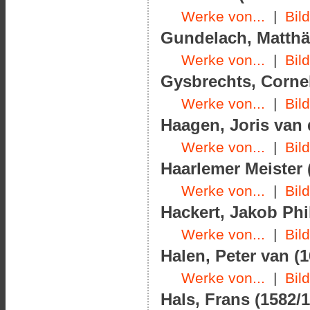
Werke von...
|
Bil
Gundelach, Matthäu
Werke von...
|
Bil
Gysbrechts, Cornel
Werke von...
|
Bil
Haagen, Joris van 
Werke von...
|
Bil
Haarlemer Meister 
Werke von...
|
Bil
Hackert, Jakob Phil
Werke von...
|
Bil
Halen, Peter van (1
Werke von...
|
Bil
Hals, Frans (1582/1