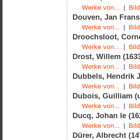
Werke von...
|
Bil
Douven, Jan Frans 
Werke von...
|
Bil
Droochsloot, Corne
Werke von...
|
Bil
Drost, Willem (1633
Werke von...
|
Bil
Dubbels, Hendrik J
Werke von...
|
Bil
Dubois, Guilliam (
Werke von...
|
Bil
Ducq, Johan le (16
Werke von...
|
Bil
Dürer, Albrecht (14