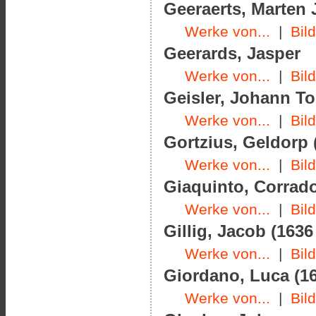
Geeraerts, Marten J
Werke von...
|
Bil
Geerards, Jasper
Werke von...
|
Bil
Geisler, Johann To
Werke von...
|
Bil
Gortzius, Geldorp 
Werke von...
|
Bil
Giaquinto, Corrado
Werke von...
|
Bil
Gillig, Jacob (1636
Werke von...
|
Bil
Giordano, Luca (16
Werke von...
|
Bil