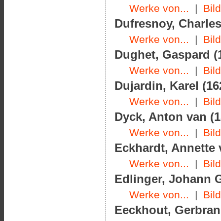
Werke von...
|
Bil
Dufresnoy, Charles
Werke von...
|
Bil
Dughet, Gaspard (1
Werke von...
|
Bil
Dujardin, Karel (16
Werke von...
|
Bil
Dyck, Anton van (1
Werke von...
|
Bil
Eckhardt, Annette 
Werke von...
|
Bil
Edlinger, Johann G
Werke von...
|
Bil
Eeckhout, Gerbrand