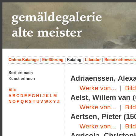
Online-Kataloge
|
Einführung
|
Katalog
|
Literatur
|
Benutzerhinweis
Sortiert nach
Adriaenssen, Alexa
KünstlerInnen
Werke von...
|
Bil
Alle
Aelst, Willem van 
A
B
C
D
E
F
G
H
I
J
K
L
M
N
O
P
Q
R
S
T
U
V
W
X
Y
Z
Werke von...
|
Bil
Aertsen, Pieter (15
Werke von...
|
Bil
Agricola, Christop