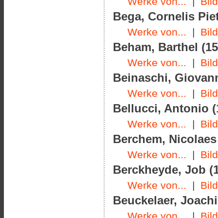
Werke von...
|
Bil
Bega, Cornelis Piet
Werke von...
|
Bil
Beham, Barthel (15
Werke von...
|
Bil
Beinaschi, Giovanni
Werke von...
|
Bil
Bellucci, Antonio (
Werke von...
|
Bil
Berchem, Nicolaes 
Werke von...
|
Bil
Berckheyde, Job (1
Werke von...
|
Bil
Beuckelaer, Joachi
Werke von...
|
Bil