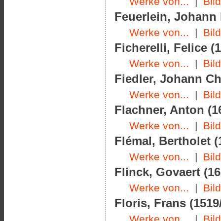
Werke von...
|
Bil
Feuerlein, Johann 
Werke von...
|
Bil
Ficherelli, Felice (
Werke von...
|
Bil
Fiedler, Johann Chr
Werke von...
|
Bil
Flachner, Anton (1
Werke von...
|
Bil
Flémal, Bertholet (
Werke von...
|
Bil
Flinck, Govaert (16
Werke von...
|
Bil
Floris, Frans (1519
Werke von...
|
Bil