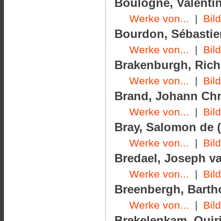
Boulogne, Valentin
Werke von...
|
Bil
Bourdon, Sébastien
Werke von...
|
Bil
Brakenburgh, Richa
Werke von...
|
Bil
Brand, Johann Chri
Werke von...
|
Bil
Bray, Salomon de (
Werke von...
|
Bil
Bredael, Joseph va
Werke von...
|
Bil
Breenbergh, Barth
Werke von...
|
Bil
Brekelenkam, Quiri