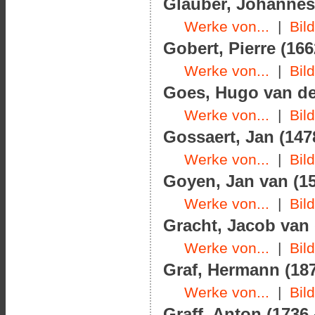
Glauber, Johannes 
Werke von...
|
Bil
Gobert, Pierre (166
Werke von...
|
Bil
Goes, Hugo van der
Werke von...
|
Bil
Gossaert, Jan (147
Werke von...
|
Bil
Goyen, Jan van (15
Werke von...
|
Bil
Gracht, Jacob van 
Werke von...
|
Bil
Graf, Hermann (187
Werke von...
|
Bil
Graff, Anton (1736 