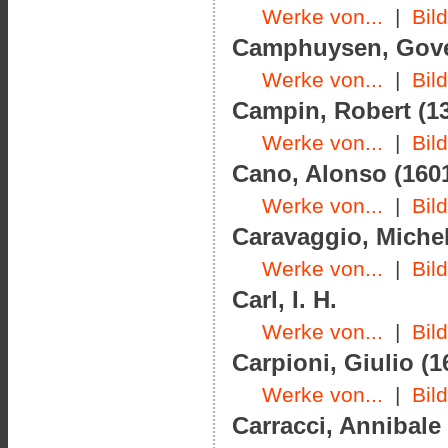
Werke von...
|
Bil
Camphuysen, Govert
Werke von...
|
Bil
Campin, Robert (13
Werke von...
|
Bil
Cano, Alonso (1601
Werke von...
|
Bil
Caravaggio, Michel
Werke von...
|
Bil
Carl, I. H.
Werke von...
|
Bil
Carpioni, Giulio (1
Werke von...
|
Bil
Carracci, Annibale 