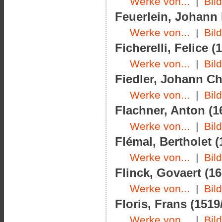
Werke von...
|
Bil
Feuerlein, Johann 
Werke von...
|
Bil
Ficherelli, Felice (
Werke von...
|
Bil
Fiedler, Johann Chr
Werke von...
|
Bil
Flachner, Anton (1
Werke von...
|
Bil
Flémal, Bertholet (
Werke von...
|
Bil
Flinck, Govaert (16
Werke von...
|
Bil
Floris, Frans (1519
Werke von...
|
Bil