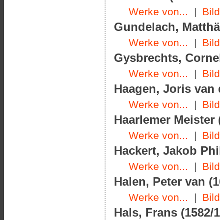
Werke von...
|
Bil
Gundelach, Matthäu
Werke von...
|
Bil
Gysbrechts, Cornel
Werke von...
|
Bil
Haagen, Joris van 
Werke von...
|
Bil
Haarlemer Meister 
Werke von...
|
Bil
Hackert, Jakob Phil
Werke von...
|
Bil
Halen, Peter van (1
Werke von...
|
Bil
Hals, Frans (1582/1