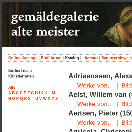
Online-Kataloge
|
Einführung
|
Katalog
|
Literatur
|
Benutzerhinweis
Sortiert nach
Adriaenssen, Alexa
KünstlerInnen
Werke von...
|
Bil
Alle
Aelst, Willem van 
A
B
C
D
E
F
G
H
I
J
K
L
M
N
O
P
Q
R
S
T
U
V
W
X
Y
Z
Werke von...
|
Bil
Aertsen, Pieter (15
Werke von...
|
Bil
Agricola, Christop