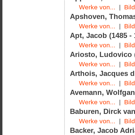
Werke von...
|
Bil
Apshoven, Thomas 
Werke von...
|
Bil
Apt, Jacob (1485 - 
Werke von...
|
Bil
Ariosto, Ludovico 
Werke von...
|
Bil
Arthois, Jacques d'
Werke von...
|
Bil
Avemann, Wolfgang
Werke von...
|
Bil
Baburen, Dirck van
Werke von...
|
Bil
Backer, Jacob Adri