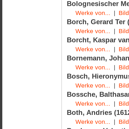
Bolognesischer Meis
Werke von...
|
Bil
Borch, Gerard Ter (
Werke von...
|
Bil
Borcht, Kaspar van
Werke von...
|
Bil
Bornemann, Johann
Werke von...
|
Bil
Bosch, Hieronymus
Werke von...
|
Bil
Bossche, Balthasar
Werke von...
|
Bil
Both, Andries (1612
Werke von...
|
Bil