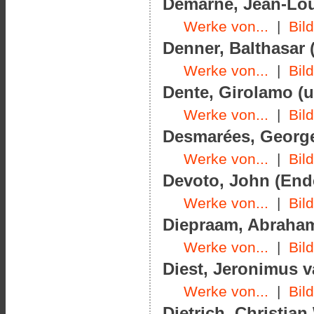
Demarne, Jean-Loui
Werke von...
|
Bil
Denner, Balthasar (
Werke von...
|
Bil
Dente, Girolamo (u
Werke von...
|
Bil
Desmarées, George
Werke von...
|
Bil
Devoto, John (Ende
Werke von...
|
Bil
Diepraam, Abraham
Werke von...
|
Bil
Diest, Jeronimus v
Werke von...
|
Bil
Dietrich, Christian