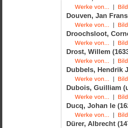
Werke von...
|
Bil
Douven, Jan Frans 
Werke von...
|
Bil
Droochsloot, Corne
Werke von...
|
Bil
Drost, Willem (1633
Werke von...
|
Bil
Dubbels, Hendrik J
Werke von...
|
Bil
Dubois, Guilliam (
Werke von...
|
Bil
Ducq, Johan le (16
Werke von...
|
Bil
Dürer, Albrecht (14