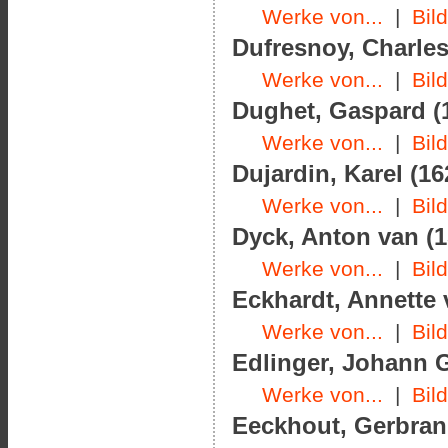
Werke von...
|
Bil
Dufresnoy, Charles
Werke von...
|
Bil
Dughet, Gaspard (1
Werke von...
|
Bil
Dujardin, Karel (16
Werke von...
|
Bil
Dyck, Anton van (1
Werke von...
|
Bil
Eckhardt, Annette 
Werke von...
|
Bil
Edlinger, Johann G
Werke von...
|
Bil
Eeckhout, Gerbrand