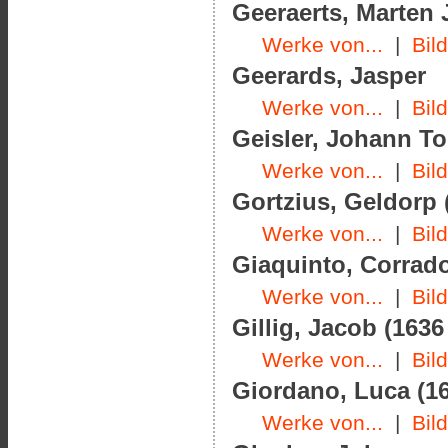
Geeraerts, Marten J
Werke von...
|
Bil
Geerards, Jasper
Werke von...
|
Bil
Geisler, Johann To
Werke von...
|
Bil
Gortzius, Geldorp 
Werke von...
|
Bil
Giaquinto, Corrado
Werke von...
|
Bil
Gillig, Jacob (1636
Werke von...
|
Bil
Giordano, Luca (16
Werke von...
|
Bil