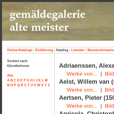
Online-Kataloge
|
Einführung
|
Katalog
|
Literatur
|
Benutzerhinweis
Sortiert nach
Adriaenssen, Alexa
KünstlerInnen
Werke von...
|
Bil
Alle
Aelst, Willem van 
A
B
C
D
E
F
G
H
I
J
K
L
M
N
O
P
Q
R
S
T
U
V
W
X
Y
Z
Werke von...
|
Bil
Aertsen, Pieter (15
Werke von...
|
Bil
Agricola, Christop