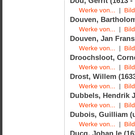
Dou, Gerrit (1613 -
Werke von...
|
Bil
Douven, Bartholom
Werke von...
|
Bil
Douven, Jan Frans 
Werke von...
|
Bil
Droochsloot, Corne
Werke von...
|
Bil
Drost, Willem (1633
Werke von...
|
Bil
Dubbels, Hendrik J
Werke von...
|
Bil
Dubois, Guilliam (
Werke von...
|
Bil
Ducq, Johan le (16