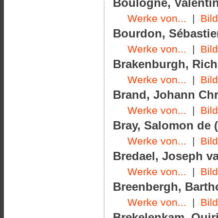
Boulogne, Valentin
Werke von...
|
Bil
Bourdon, Sébastien
Werke von...
|
Bil
Brakenburgh, Richa
Werke von...
|
Bil
Brand, Johann Chri
Werke von...
|
Bil
Bray, Salomon de (
Werke von...
|
Bil
Bredael, Joseph va
Werke von...
|
Bil
Breenbergh, Barth
Werke von...
|
Bil
Brekelenkam, Quiri