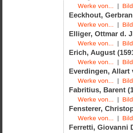
Werke von...
|
Bil
Eeckhout, Gerbrand
Werke von...
|
Bil
Elliger, Ottmar d. J
Werke von...
|
Bil
Erich, August (1591
Werke von...
|
Bil
Everdingen, Allart 
Werke von...
|
Bil
Fabritius, Barent (
Werke von...
|
Bil
Fensterer, Christo
Werke von...
|
Bil
Ferretti, Giovanni