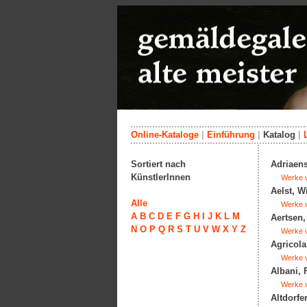
Online-Kataloge
|
Einführung
|
Katalog
|
Sortiert nach
Adriaens
KünstlerInnen
Werke v
Aelst, W
Alle
Werke v
A
B
C
D
E
F
G
H
I
J
K
L
M
Aertsen,
N
O
P
Q
R
S
T
U
V
W
X
Y
Z
Werke v
Agricola
Werke v
Albani, 
Werke v
Altdorfe