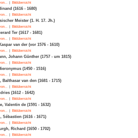
on...
|
Bildübersicht
dinand (1616 - 1680)
on...
|
Bildübersicht
ischer Meister (1. H. 17. Jh.)
on...
|
Bildübersicht
erard Ter (1617 - 1681)
on...
|
Bildübersicht
Kaspar van der (vor 1576 - 1610)
on...
|
Bildübersicht
nn, Johann Günther (1757 - um 1815)
on...
|
Bildübersicht
ieronymus (1450 - 1516)
on...
|
Bildübersicht
 Balthasar van den (1681 - 1715)
on...
|
Bildübersicht
dries (1612 - 1642)
on...
|
Bildübersicht
, Valentin de (1591 - 1632)
on...
|
Bildübersicht
 Sébastien (1616 - 1671)
on...
|
Bildübersicht
rgh, Richard (1650 - 1702)
on...
|
Bildübersicht