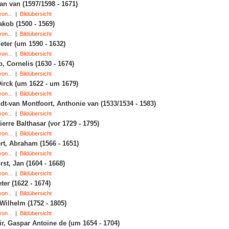
Jan van (1597/1598 - 1671)
on...
|
Bildübersicht
akob (1500 - 1569)
on...
|
Bildübersicht
Peter (um 1590 - 1632)
on...
|
Bildübersicht
, Cornelis (1630 - 1674)
on...
|
Bildübersicht
Dirck (um 1622 - um 1679)
on...
|
Bildübersicht
dt-van Montfoort, Anthonie van (1533/1534 - 1583)
on...
|
Bildübersicht
ierre Balthasar (vor 1729 - 1795)
on...
|
Bildübersicht
t, Abraham (1566 - 1651)
on...
|
Bildübersicht
st, Jan (1604 - 1668)
on...
|
Bildübersicht
ter (1622 - 1674)
on...
|
Bildübersicht
 Wilhelm (1752 - 1805)
on...
|
Bildübersicht
ir, Gaspar Antoine de (um 1654 - 1704)