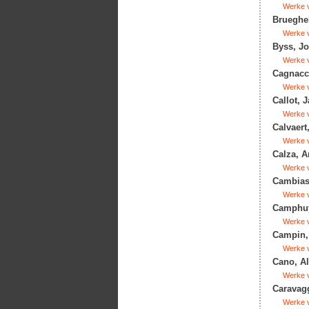
Werke v
Brueghel
Werke v
Byss, Jo
Werke v
Cagnacci
Werke v
Callot, 
Werke v
Calvaert
Werke v
Calza, A
Werke v
Cambiaso
Werke v
Camphuys
Werke v
Campin, 
Werke v
Cano, Al
Werke v
Caravagg
Werke v