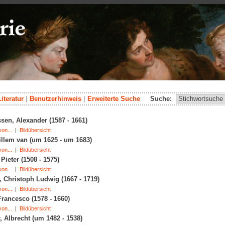
Literatur
|
Benutzerhinweis
|
Erweiterte Suche
Suche:
sen, Alexander (1587 - 1661)
on...
|
Bildübersicht
illem van (um 1625 - um 1683)
on...
|
Bildübersicht
 Pieter (1508 - 1575)
on...
|
Bildübersicht
, Christoph Ludwig (1667 - 1719)
on...
|
Bildübersicht
Francesco (1578 - 1660)
on...
|
Bildübersicht
r, Albrecht (um 1482 - 1538)