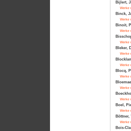
Bijlert, 
Werke v
Binck, J
Werke v
Binoit, 
Werke v
Bisschop
Werke v
Bleker, 
Werke v
Blocklan
Werke v
Blocq, P
Werke v
Bloemaer
Werke v
Boeckhor
Werke v
Boel, Pie
Werke v
Böttner,
Werke v
Bois-Cla