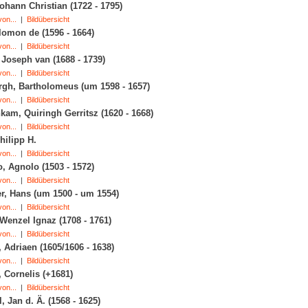
ohann Christian (1722 - 1795)
on...
|
Bildübersicht
lomon de (1596 - 1664)
on...
|
Bildübersicht
 Joseph van (1688 - 1739)
on...
|
Bildübersicht
gh, Bartholomeus (um 1598 - 1657)
on...
|
Bildübersicht
kam, Quiringh Gerritsz (1620 - 1668)
on...
|
Bildübersicht
hilipp H.
on...
|
Bildübersicht
, Agnolo (1503 - 1572)
on...
|
Bildübersicht
r, Hans (um 1500 - um 1554)
on...
|
Bildübersicht
Wenzel Ignaz (1708 - 1761)
on...
|
Bildübersicht
 Adriaen (1605/1606 - 1638)
on...
|
Bildübersicht
 Cornelis (+1681)
on...
|
Bildübersicht
, Jan d. Ä. (1568 - 1625)