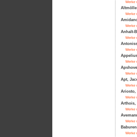
Werke v
Altmölle
Werke v
Amidano,
Werke v
Anhalt-B
Werke v
Antoniss
Werke v
Appelius
Werke v
Apshove
Werke v
Apt, Jac
Werke v
Ariosto,
Werke v
Arthois,
Werke v
Avemann
Werke v
Baburen,
Werke v