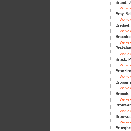
Brand, J
Werke v
Bray, Sa
Werke v
Bredael,
Werke v
Breenber
Werke v
Brekelen
Werke v
Brock, P
Werke v
Bronzino
Werke v
Brosame
Werke v
Brosch, 
Werke v
Brouwer,
Werke v
Brouwer,
Werke v
Brueghel