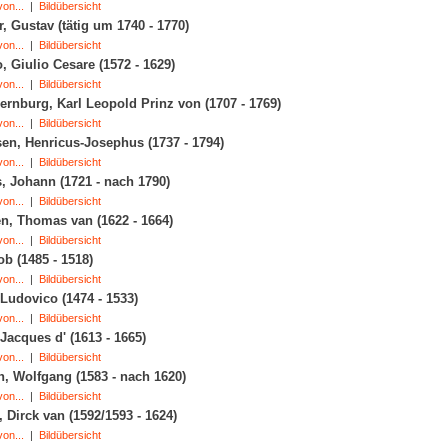
on...
|
Bildübersicht
r, Gustav (tätig um 1740 - 1770)
on...
|
Bildübersicht
 Giulio Cesare (1572 - 1629)
on...
|
Bildübersicht
ernburg, Karl Leopold Prinz von (1707 - 1769)
on...
|
Bildübersicht
en, Henricus-Josephus (1737 - 1794)
on...
|
Bildübersicht
, Johann (1721 - nach 1790)
on...
|
Bildübersicht
n, Thomas van (1622 - 1664)
on...
|
Bildübersicht
ob (1485 - 1518)
on...
|
Bildübersicht
 Ludovico (1474 - 1533)
on...
|
Bildübersicht
 Jacques d' (1613 - 1665)
on...
|
Bildübersicht
, Wolfgang (1583 - nach 1620)
on...
|
Bildübersicht
 Dirck van (1592/1593 - 1624)
on...
|
Bildübersicht