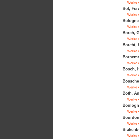
Werke v
Bol, Fer
Werke v
Bolognes
Werke v
Borch, G
Werke v
Borcht, 
Werke v
Bornema
Werke v
Bosch, H
Werke v
Bossche,
Werke v
Both, An
Werke v
Boulogne
Werke v
Bourdon,
Werke v
Brakenbu
Werke v