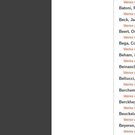
Werke v
Batoni, 
Werke v
Beck, Ja
Werke v
Beert, O
Werke v
Bega, Co
Werke v
Beham, B
Werke v
Beinasch
Werke v
Bellucci
Werke v
Berchem,
Werke v
Berckhey
Werke v
Beuckela
Werke v
Beyeren,
Werke v