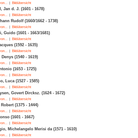
on...
|
Bildübersicht
, Jan d. J. (1601 - 1678)
on...
|
Bildübersicht
hann Rudolf (1660/1662 - 1738)
on...
|
Bildübersicht
, Guido (1601 - 1663/1681)
on...
|
Bildübersicht
Jacques (1592 - 1635)
on...
|
Bildübersicht
, Denys (1540 - 1619)
on...
|
Bildübersicht
ntonio (1653 - 1725)
on...
|
Bildübersicht
, Luca (1527 - 1585)
on...
|
Bildübersicht
en, Govert Dircksz. (1624 - 1672)
on...
|
Bildübersicht
Robert (1375 - 1444)
on...
|
Bildübersicht
onso (1601 - 1667)
on...
|
Bildübersicht
io, Michelangelo Merisi da (1571 - 1610)
on...
|
Bildübersicht